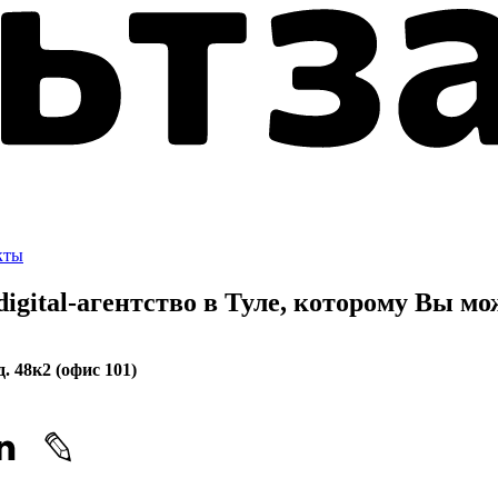
кты
gital-агентство в Туле, которому
Вы мож
. 48к2 (офис 101)