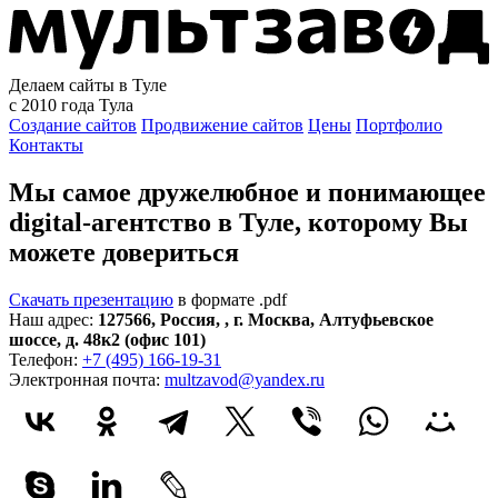
Делаем сайты в Туле
с 2010 года
Тула
Создание сайтов
Продвижение сайтов
Цены
Портфолио
Контакты
Мы самое дружелюбное и понимающее
digital-агентство в Туле, которому
Вы
можете довериться
Скачать презентацию
в формате .pdf
Наш адрес:
127566
,
Россия
,
,
г. Москва
,
Алтуфьевское
шоссе, д. 48к2 (офис 101)
Телефон:
+7 (495) 166-19-31
Электронная почта:
multzavod@yandex.ru