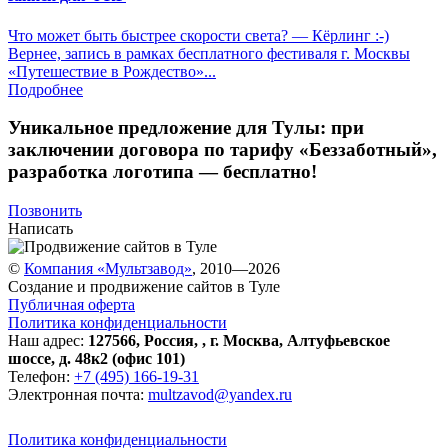
Что может быть быстрее скорости света? — Кёрлинг :-)
Вернее, запись в рамках бесплатного фестиваля г. Москвы
«Путешествие в Рождество»...
Подробнее
Уникальное предложение для Тулы:
при
заключении договора по тарифу «Беззаботный»
,
разработка логотипа — бесплатно!
Позвонить
Написать
©
Компания «Мультзавод»
, 2010—2026
Создание и продвижение сайтов в Туле
Публичная оферта
Политика конфиденциальности
Наш адрес:
127566
,
Россия
,
,
г. Москва
,
Алтуфьевское
шоссе, д. 48к2 (офис 101)
Телефон:
+7 (495) 166-19-31
Электронная почта:
multzavod@yandex.ru
Политика конфиденциальности